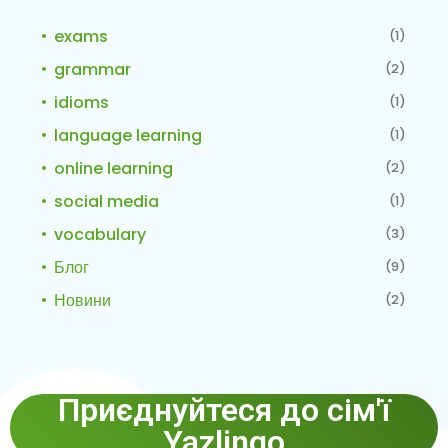
exams
(1)
grammar
(2)
idioms
(1)
language learning
(1)
online learning
(2)
social media
(1)
vocabulary
(3)
Блог
(9)
Новини
(2)
Приєднуйтеся до сім'ї
Yazlingo